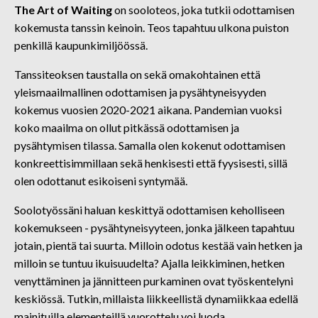
The Art of Waiting
on sooloteos, joka tutkii odottamisen
kokemusta tanssin keinoin. Teos tapahtuu ulkona puiston
penkillä kaupunkimiljöössä.
Tanssiteoksen taustalla on sekä omakohtainen että
yleismaailmallinen odottamisen ja pysähtyneisyyden
kokemus vuosien 2020-2021 aikana. Pandemian vuoksi
koko maailma on ollut pitkässä odottamisen ja
pysähtymisen tilassa. Samalla olen kokenut odottamisen
konkreettisimmillaan sekä henkisesti että fyysisesti, sillä
olen odottanut esikoiseni syntymää.
Soolotyössäni haluan keskittyä odottamisen keholliseen
kokemukseen - pysähtyneisyyteen, jonka jälkeen tapahtuu
jotain, pientä tai suurta. Milloin odotus kestää vain hetken ja
milloin se tuntuu ikuisuudelta? Ajalla leikkiminen, hetken
venyttäminen ja jännitteen purkaminen ovat työskentelyni
keskiössä. Tutkin, millaista liikkeellistä dynamiikkaa edellä
mainituilla elementeillä vuorottelu voi luoda.