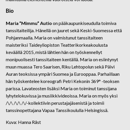
Bio
Maria ”Mimmu” Autio
on pääkaupunkiseudulla toimiva
tanssitaiteilija. Hänellä on juuret sekä Keski-Suomessa että
Pohjanmaalla. Maria on valmistunut tanssitaiteen
maisteriksi Taideyliopiston Teatterikorkeakoulusta
keväällä 2015, mistä lähtien hän on työskennellyt
monipuolisesti tanssitaiteen kentällä. Maria on esiintynyt
muun muassa Tero Saarisen, Riku Lehtopolun sekä Päivi
Auran teoksissa ympäri Suomea ja Eurooppaa. Parhaillaan
hän työskentelee koreografi Petri Kekonin 369° -teoksen
parissa. Lavateosten lisäksi Maria on toiminut tanssijana
lyhytelokuvissa ja musiikkivideoissa. Maria on myös yksi
/\/\ /\/\ /\/-kollektiivin perustajajäsenistä ja toimii
tanssinopettajana Vapaa Tanssikoululla Helsingissä.
Kuva: Hanna Råst